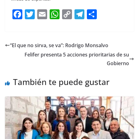
F
T
E
W
C
T
S
a
w
m
h
o
el
h
c
itt
ai
at
p
e
ar
e
er
l
s
y
gr
e
“El que no sirva, se va”: Rodrigo Monsalvo
b
A
Li
a
Felifer presenta 5 acciones prioritarias de su
o
p
n
m
Gobierno
o
p
k
También te puede gustar
k