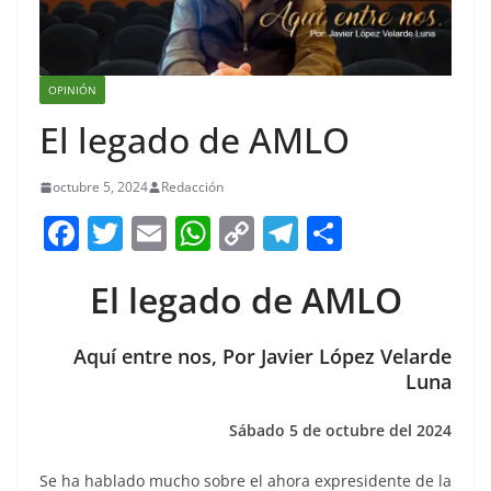
OPINIÓN
El legado de AMLO
octubre 5, 2024
Redacción
F
T
E
W
C
T
S
a
w
m
h
o
el
h
El legado de AMLO
c
itt
ai
at
p
e
ar
e
er
l
s
y
gr
e
Aquí entre nos, Por Javier López Velarde
b
A
Li
a
Luna
o
p
n
m
o
p
Sábado 5 de octubre del 2024
k
k
Se ha hablado mucho sobre el ahora expresidente de la