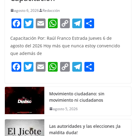
agosto 6, 2026
Redacción
F
T
E
W
C
T
S
a
w
m
h
o
el
h
Capacitación Por: Raúl Franco Estrada Jueves 6 de
c
itt
ai
at
p
e
ar
agosto del 2026 Hoy más que nunca estoy convencido
e
er
l
s
y
gr
e
que además de
b
A
Li
a
F
T
E
W
C
T
S
o
p
n
m
a
w
m
h
o
el
h
o
p
k
c
itt
ai
at
p
e
ar
k
e
er
l
s
y
gr
e
Movimiento ciudadano: sin
movimiento ni ciudadanos
b
A
Li
a
agosto 5, 2026
o
p
n
m
o
p
k
Las autoridades y las elecciones ¡la
k
maldita duda!