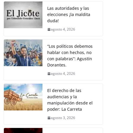
o
p
k
k
Las autoridades y las
elecciones ¡la maldita
duda!
agosto 4, 2026
“Los políticos debemos
hablar con hechos, no
con palabras”: Agustín
Dorantes.
agosto 4, 2026
El derecho de las
audiencias y la
manipulación desde el
poder: La Carreta
agosto 3, 2026