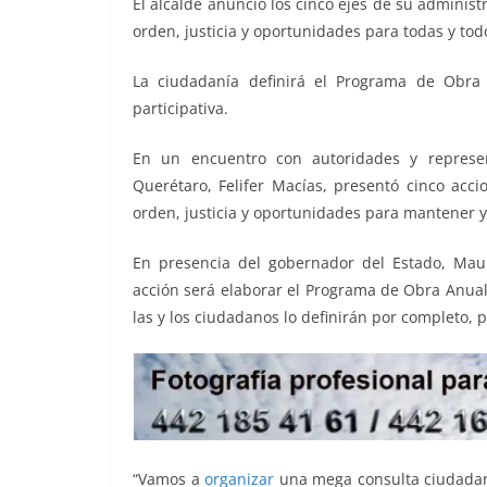
El alcalde anunció los cinco ejes de su administ
o
p
n
m
orden, justicia y oportunidades para todas y tod
o
p
k
La ciudadanía definirá el Programa de Obra
k
participativa.
En un encuentro con autoridades y represen
Querétaro, Felifer Macías, presentó cinco acci
orden, justicia y oportunidades para mantener y 
En presencia del gobernador del Estado, Maur
acción será elaborar el Programa de Obra Anual
las y los ciudadanos lo definirán por completo, 
“Vamos a
organizar
una mega consulta ciudadan