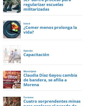
regularizar escuelas
militarizadas
Salud
¿Comer menos prolonga la
vida?
Opinión
Capacitación
Municipios
Claudia Díaz Gayou cambia
de bandera, se afilia a
Morena
Turismo
Cuatro sorprendentes minas
para explorar el pasado de