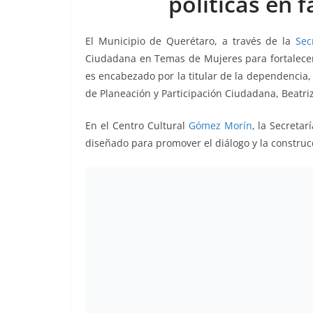
políticas en 
o
p
n
m
o
p
k
El Municipio de Querétaro, a través de la
Sec
k
Ciudadana en Temas de Mujeres para fortalecer 
es encabezado por la titular de la dependencia, 
de Planeación y Participación Ciudadana, Beatri
En el Centro Cultural
Gómez Morín
, la Secretar
diseñado para promover el diálogo y la construc