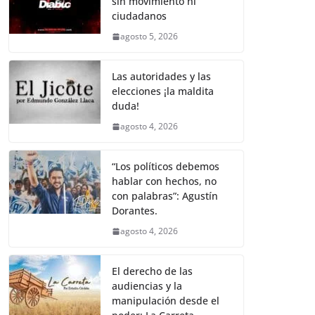
sin movimiento ni
b
A
Li
a
ciudadanos
o
p
n
m
agosto 5, 2026
o
p
k
k
Las autoridades y las
elecciones ¡la maldita
duda!
agosto 4, 2026
“Los políticos debemos
hablar con hechos, no
con palabras”: Agustín
Dorantes.
agosto 4, 2026
El derecho de las
audiencias y la
manipulación desde el