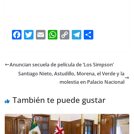
Encabeza Encabeza Encabeza Encabeza
F
T
E
W
C
T
S
a
w
m
h
o
el
h
c
itt
ai
at
p
e
ar
e
er
l
s
y
gr
e
Anuncian secuela de película de ‘Los Simpson’
b
A
Li
a
Santiago Nieto, Astudillo, Morena, el Verde y la
o
p
n
m
molestia en Palacio Nacional
o
p
k
También te puede gustar
k