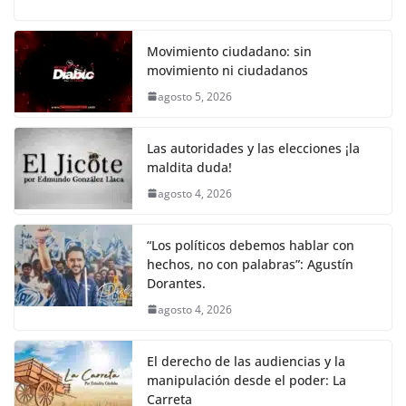
o
p
k
c
itt
ai
at
p
e
ar
k
e
er
l
s
y
gr
e
Movimiento ciudadano: sin
movimiento ni ciudadanos
b
A
Li
a
agosto 5, 2026
o
p
n
m
o
p
k
Las autoridades y las elecciones ¡la
k
maldita duda!
agosto 4, 2026
“Los políticos debemos hablar con
hechos, no con palabras”: Agustín
Dorantes.
agosto 4, 2026
El derecho de las audiencias y la
manipulación desde el poder: La
Carreta