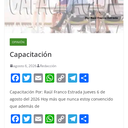
OPINIÓN
Capacitación
agosto 6, 2026
Redacción
F
T
E
W
C
T
S
a
w
m
h
o
el
h
Capacitación Por: Raúl Franco Estrada Jueves 6 de
c
itt
ai
at
p
e
ar
agosto del 2026 Hoy más que nunca estoy convencido
e
er
l
s
y
gr
e
que además de
b
A
Li
a
F
T
E
W
C
T
S
o
p
n
m
a
w
m
h
o
el
h