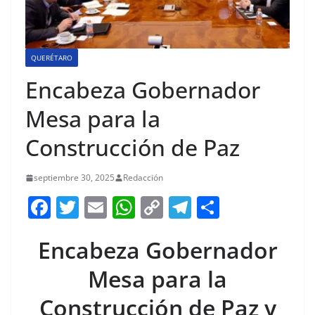
QUERÉTARO
Encabeza Gobernador
Mesa para la
Construcción de Paz
septiembre 30, 2025
Redacción
F
T
E
W
C
T
S
a
w
m
h
o
el
h
Encabeza Gobernador
c
itt
ai
at
p
e
ar
e
er
l
s
y
gr
e
Mesa para la
b
A
Li
a
Construcción de Paz y