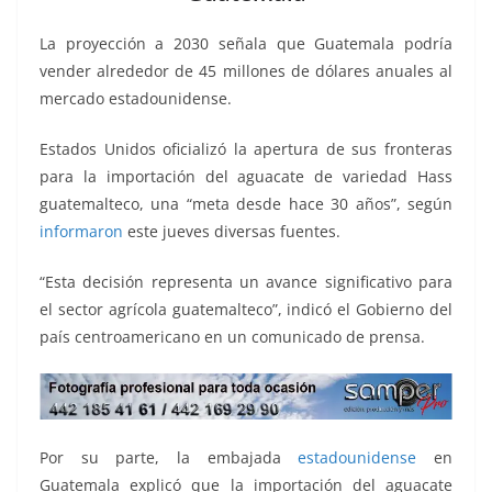
o
p
n
m
o
p
k
La proyección a 2030 señala que Guatemala podría
k
vender alrededor de 45 millones de dólares anuales al
mercado estadounidense.
Estados Unidos oficializó la apertura de sus fronteras
para la importación del aguacate de variedad Hass
guatemalteco, una “meta desde hace 30 años”, según
informaron
este jueves diversas fuentes.
“Esta decisión representa un avance significativo para
el sector agrícola guatemalteco”, indicó el Gobierno del
país centroamericano en un comunicado de prensa.
Por su parte, la embajada
estadounidense
en
Guatemala explicó que la importación del aguacate