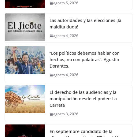
agosto 5, 2026
o
p
n
m
o
p
k
Las autoridades y las elecciones ¡la
k
maldita duda!
agosto 4, 2026
“Los políticos debemos hablar con
hechos, no con palabras”: Agustín
Dorantes.
agosto 4, 2026
El derecho de las audiencias y la
manipulación desde el poder: La
Carreta
agosto 3, 2026
En septiembre candidato de la