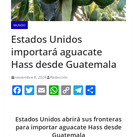
MUNDO
Estados Unidos
importará aguacate
Hass desde Guatemala
noviembre 8, 2024
Redacción
F
T
E
W
C
T
S
a
w
m
h
o
el
h
c
itt
ai
at
p
e
ar
e
er
l
s
y
gr
e
Estados Unidos abrirá sus fronteras
b
A
Li
a
para importar aguacate Hass desde
Guatemala