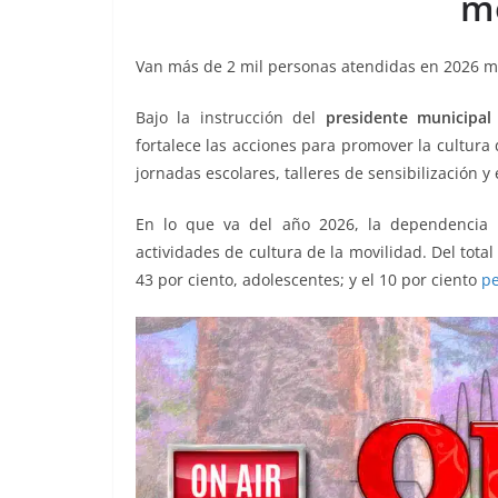
mo
o
p
n
m
o
p
k
Van más de 2 mil personas atendidas en 2026 med
k
Bajo la instrucción del
presidente municipal
fortalece las acciones para promover la cultura d
jornadas escolares, talleres de sensibilización y
En lo que va del año 2026, la dependencia 
actividades de cultura de la movilidad. Del total
43 por ciento, adolescentes; y el 10 por ciento
p