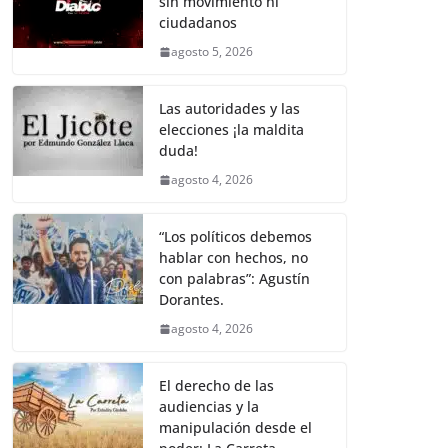
sin movimiento ni
b
A
Li
a
ciudadanos
o
p
n
m
agosto 5, 2026
o
p
k
k
Las autoridades y las
elecciones ¡la maldita
duda!
agosto 4, 2026
“Los políticos debemos
hablar con hechos, no
con palabras”: Agustín
Dorantes.
agosto 4, 2026
El derecho de las
audiencias y la
manipulación desde el