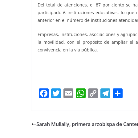
Del total de atenciones, el 87 por ciento se h
participado 6 instituciones educativas, lo que
anterior en el número de instituciones atendida
Empresas, instituciones, asociaciones y agrupaci
la movilidad, con el propósito de ampliar el
convivencia en la vía pública.
F
T
E
W
C
T
S
a
w
m
h
o
el
h
c
itt
ai
at
p
e
ar
e
er
l
s
y
gr
e
Sarah Mullally, primera arzobispa de Cante
b
A
Li
a