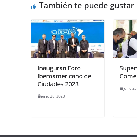
o
p
n
m
También te puede gustar
o
p
k
k
Inauguran Foro
Super
Iberoamericano de
Comed
Ciudades 2023
junio 28
junio 28, 2023