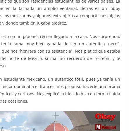
ificios que son residencias estudiantiles de varios países. La
ne en la fachada un amplio ventanal, detrás es un lobby
 los mexicanos y algunos extranjeros a compartir nostalgias
gar, donde también jugaba ajedrez.
rez con un japonés recién llegado a la casa. Nos sorprendió
e tenía fama muy bien ganada de ser un auténtico “nerd”.
 que nos “honrara con su asistencia”. Nos platicó que estaba
del norte de México, si mal no recuerdo de Torreón, y le
eso.
un estudiante mexicano, un auténtico fósil, pues ya tenía un
n mejor dominaba el francés, nos propuso hacerle una broma
ticos y curiosos. Nos explicó la idea, lo hizo en forma fluida
tras ocasiones.