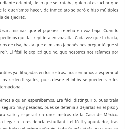
estudiante oriental, de lo que se trataba, quien al escuchar que
 le queríamos hacer, de inmediato se paró e hizo múltiples
a de ajedrez.
 decir, mismas que el japonés, repetía en voz baja. Cuando
pedimos que las repitiera en voz alta. Cada vez que lo hacía,
mos de risa, hasta que el mismo japonés nos preguntó que si
e reír. El fósil le explicó que no, que nosotros nos reíamos por
ntiles ya dibujadas en los rostros, nos sentamos a esperar al
a los recién llegados, pues desde el lobby se pueden ver los
ternacional.
imos a quien esperábamos. Era fácil distinguirlo, pues traía
e seguro muy pesadas, pues se detenía a dejarlas en el piso y
ara salir y esperarlo a unos metros de la Casa de México.
llegar a la residencia estudiantil, el fósil y apuntador, tras
s en bola y el primo anfitrión, todavía más atrás, para que su