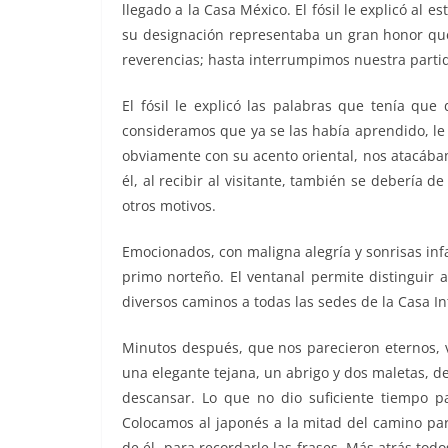
llegado a la Casa México. El fósil le explicó al 
su designación representaba un gran honor que
reverencias; hasta interrumpimos nuestra partid
El fósil le explicó las palabras que tenía que
consideramos que ya se las había aprendido, le 
obviamente con su acento oriental, nos atacába
él, al recibir al visitante, también se debería d
otros motivos.
Emocionados, con maligna alegría y sonrisas infa
primo norteño. El ventanal permite distinguir 
diversos caminos a todas las sedes de la Casa In
Minutos después, que nos parecieron eternos, v
una elegante tejana, un abrigo y dos maletas, d
descansar. Lo que no dio suficiente tiempo p
Colocamos al japonés a la mitad del camino para 
de él, para recordarle las frases. Más atrás todo