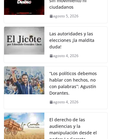
sin movimiento ni
b
A
Li
a
ciudadanos
o
p
n
m
agosto 5, 2026
o
p
k
k
Las autoridades y las
elecciones ¡la maldita
duda!
agosto 4, 2026
“Los políticos debemos
hablar con hechos, no
con palabras”: Agustín
Dorantes.
agosto 4, 2026
El derecho de las
audiencias y la
manipulación desde el