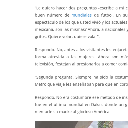
o
p
k
“Le quiero hacer dos preguntas -escribe a mi c
k
buen número de
mundiales
de futbol. En su 
espectáculo de los que usted vivió y los actuale
mexicana, son las mismas? Ahora, a nacionales y 
gritos: Quiere volar, quiere volar”.
Respondo. No, antes a los visitantes les enjar
forma atrevida a las mujeres. Ahora son más
televisión, festejan al presionarlos a comer com
“Segunda pregunta. Siempre ha sido la costumbr
Metro que viajé les enseñaban para que en coro 
Respondo. No era costumbre ese método de instru
fue en el último mundial en Dakar, donde un 
mentarle su madre al glorioso América.