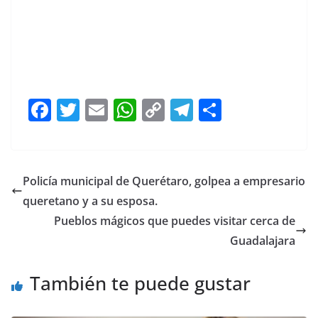
Hipersexualización, Hipersexualización ,
Hipersexualización
F
T
E
W
C
T
S
a
w
m
h
o
el
h
c
itt
ai
at
p
e
ar
e
er
l
s
y
gr
e
Policía municipal de Querétaro, golpea a empresario
b
A
Li
a
queretano y a su esposa.
o
p
n
m
Pueblos mágicos que puedes visitar cerca de
o
p
k
Guadalajara
k
También te puede gustar