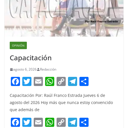
OPINIÓN
Capacitación
agosto 6, 2026
Redacción
F
T
E
W
C
T
S
a
w
m
h
o
el
h
Capacitación Por: Raúl Franco Estrada Jueves 6 de
c
itt
ai
at
p
e
ar
agosto del 2026 Hoy más que nunca estoy convencido
e
er
l
s
y
gr
e
que además de
b
A
Li
a
F
T
E
W
C
T
S
o
p
n
m