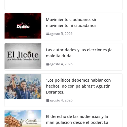
a
w
m
h
o
el
h
o
p
k
c
itt
ai
at
p
e
ar
k
e
er
l
s
y
gr
e
Movimiento ciudadano: sin
movimiento ni ciudadanos
b
A
Li
a
agosto 5, 2026
o
p
n
m
o
p
k
Las autoridades y las elecciones ¡la
k
maldita duda!
agosto 4, 2026
“Los políticos debemos hablar con
hechos, no con palabras”: Agustín
Dorantes.
agosto 4, 2026
El derecho de las audiencias y la
manipulación desde el poder: La