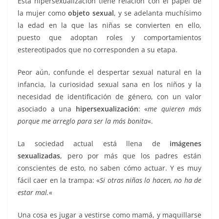
Esta hipersexualización tiene relación con el papel de
k
la mujer como
objeto sexual
, y se adelanta muchísimo
la edad en la que las niñas se convierten en ello,
puesto que adoptan roles y comportamientos
estereotipados que no corresponden a su etapa.
Peor aún, confunde el despertar sexual natural en la
infancia, la curiosidad sexual sana en los niños y la
necesidad de identificación de género, con un valor
asociado a una
hipersexualización
: «
me quieren más
porque me arreglo para ser la más bonita
«.
La sociedad actual está llena de
imágenes
sexualizadas
, pero por más que los padres están
conscientes de esto, no saben cómo actuar. Y es muy
fácil caer en la trampa: «
Si otras niñas lo hacen, no ha de
estar mal.
«
Una cosa es jugar a vestirse como mamá, y maquillarse