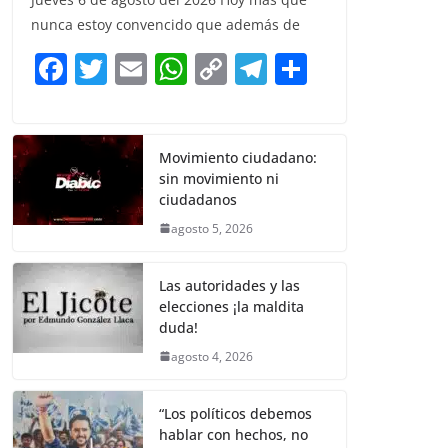
e
er
l
s
y
gr
e
nunca estoy convencido que además de
b
A
Li
a
F
T
E
W
C
T
S
o
p
n
m
a
w
m
h
o
el
h
o
p
k
c
itt
ai
at
p
e
ar
k
e
er
l
s
y
gr
e
Movimiento ciudadano:
sin movimiento ni
b
A
Li
a
ciudadanos
o
p
n
m
agosto 5, 2026
o
p
k
k
Las autoridades y las
elecciones ¡la maldita
duda!
agosto 4, 2026
“Los políticos debemos
hablar con hechos, no