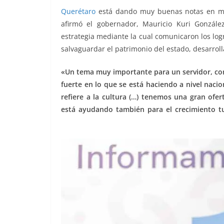
o
p
k
Querétaro
está dando muy buenas notas en mate
k
afirmó el gobernador, Mauricio Kuri Gonzál
estrategia mediante la cual comunicaron los logr
salvaguardar el patrimonio del estado, desarroll
«Un tema muy importante para un servidor, co
fuerte en lo que se está haciendo a nivel nac
refiere a la cultura (…) tenemos una gran of
está ayudando también para el crecimiento tu
cultura, y la cultura, y la cultura, y la cultura, y l