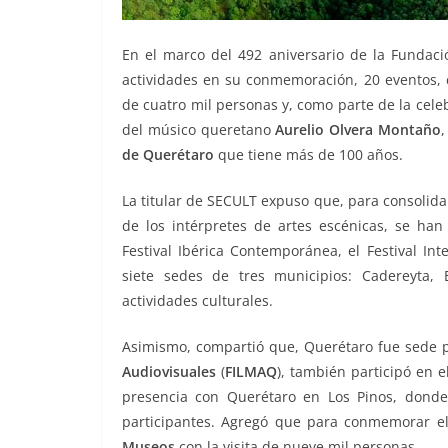
En el marco del 492 aniversario de la Fundaci
actividades en su conmemoración, 20 eventos, c
de cuatro mil personas y, como parte de la celeb
del músico queretano
Aurelio Olvera Montaño
,
de Querétaro
que tiene más de 100 años.
La titular de SECULT expuso que, para consolida
de los intérpretes de artes escénicas, se han
Festival Ibérica Contemporánea, el Festival In
siete sedes de tres municipios: Cadereyta, 
actividades culturales.
Asimismo, compartió que, Querétaro fue sede 
Audiovisuales
(
FILMAQ
), también participó en e
presencia con Querétaro en Los Pinos, donde c
participantes. Agregó que para conmemorar el
Museos
con la visita de nueve mil personas.