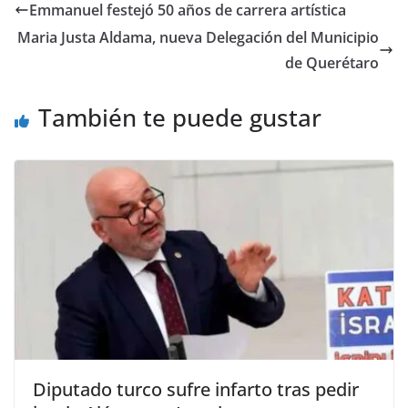
e
er
l
s
y
gr
e
Emmanuel festejó 50 años de carrera artística
b
A
Li
a
Maria Justa Aldama, nueva Delegación del Municipio
o
p
n
m
de Querétaro
o
p
k
También te puede gustar
k
Diputado turco sufre infarto tras pedir