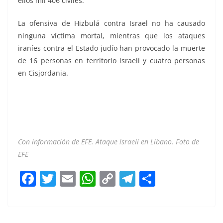
ellos mil 406 civiles.
La ofensiva de Hizbulá contra Israel no ha causado
ninguna víctima mortal, mientras que los ataques
iraníes contra el Estado judío han provocado la muerte
de 16 personas en territorio israelí y cuatro personas
en Cisjordania.
Con información de EFE. Ataque israelí en Líbano. Foto de
EFE
F
T
E
W
C
T
S
a
w
m
h
o
el
h
c
itt
ai
at
p
e
ar