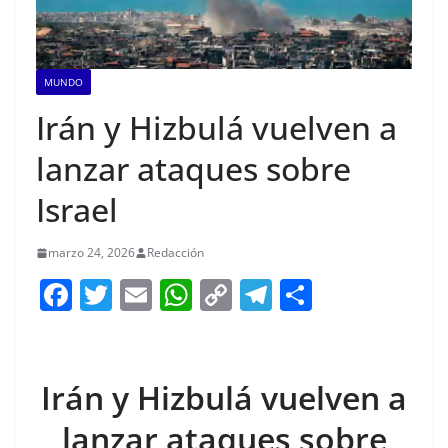
MUNDO
Irán y Hizbulá vuelven a
lanzar ataques sobre
Israel
marzo 24, 2026
Redacción
F
T
E
W
C
T
S
a
w
m
h
o
el
h
c
itt
ai
at
p
e
ar
e
er
l
s
y
gr
e
Irán y Hizbulá vuelven a
b
A
Li
a
lanzar ataques sobre