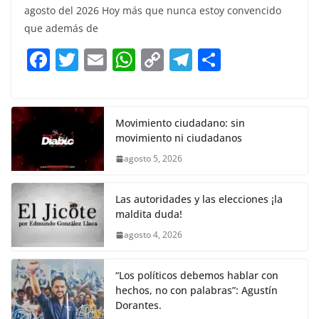
c
itt
ai
at
p
e
ar
agosto del 2026 Hoy más que nunca estoy convencido
e
er
l
s
y
gr
e
que además de
b
A
Li
a
F
T
E
W
C
T
S
o
p
n
m
a
w
m
h
o
el
h
o
p
k
c
itt
ai
at
p
e
ar
k
e
er
l
s
y
gr
e
Movimiento ciudadano: sin
movimiento ni ciudadanos
b
A
Li
a
agosto 5, 2026
o
p
n
m
o
p
k
Las autoridades y las elecciones ¡la
k
maldita duda!
agosto 4, 2026
“Los políticos debemos hablar con
hechos, no con palabras”: Agustín
Dorantes.