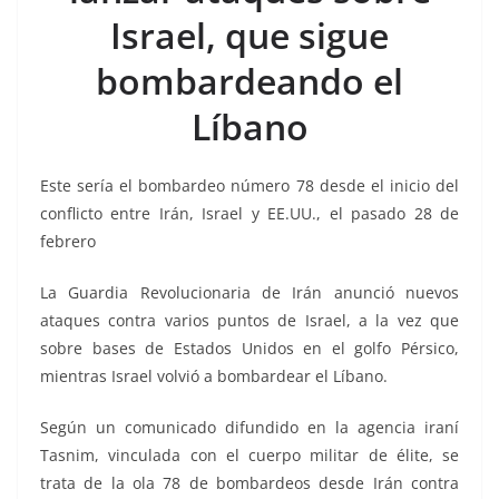
o
p
n
m
Israel, que sigue
o
p
k
k
bombardeando el
Líbano
Este sería el bombardeo número 78 desde el inicio del
conflicto entre Irán, Israel y EE.UU., el pasado 28 de
febrero
La Guardia Revolucionaria de Irán anunció nuevos
ataques contra varios puntos de Israel, a la vez que
sobre bases de Estados Unidos en el golfo Pérsico,
mientras Israel volvió a bombardear el Líbano.
Según un comunicado difundido en la agencia iraní
Tasnim, vinculada con el cuerpo militar de élite, se
trata de la ola 78 de bombardeos desde Irán contra