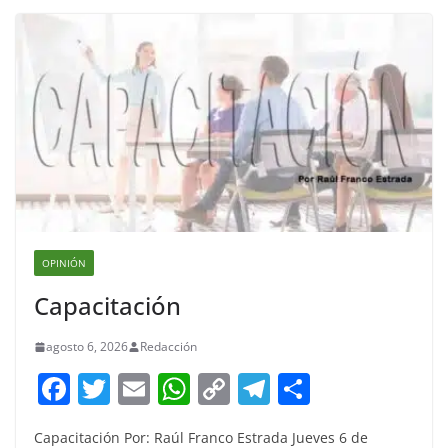
OPINIÓN
Capacitación
agosto 6, 2026
Redacción
F
T
E
W
C
T
S
a
w
m
h
o
el
h
Capacitación Por: Raúl Franco Estrada Jueves 6 de