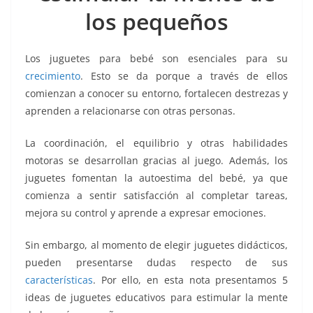
o
p
n
m
los pequeños
o
p
k
k
Los juguetes para bebé son esenciales para su
crecimiento
. Esto se da porque a través de ellos
comienzan a conocer su entorno, fortalecen destrezas y
aprenden a relacionarse con otras personas.
La coordinación, el equilibrio y otras habilidades
motoras se desarrollan gracias al juego. Además, los
juguetes fomentan la autoestima del bebé, ya que
comienza a sentir satisfacción al completar tareas,
mejora su control y aprende a expresar emociones.
Sin embargo, al momento de elegir juguetes didácticos,
pueden presentarse dudas respecto de sus
características
. Por ello, en esta nota presentamos 5
ideas de juguetes educativos para estimular la mente