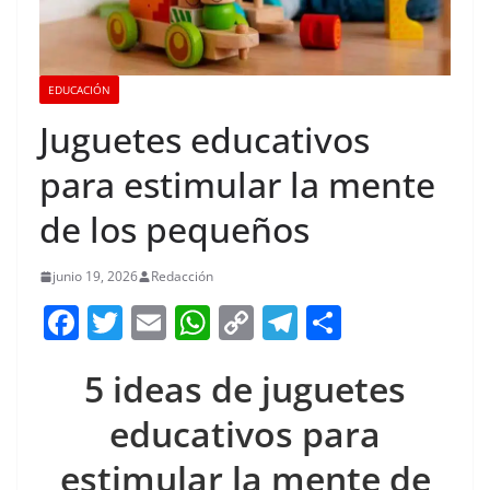
EDUCACIÓN
Juguetes educativos
para estimular la mente
de los pequeños
junio 19, 2026
Redacción
F
T
E
W
C
T
S
a
w
m
h
o
el
h
5 ideas de juguetes
c
itt
ai
at
p
e
ar
e
er
l
s
y
gr
e
educativos para
b
A
Li
a
estimular la mente de