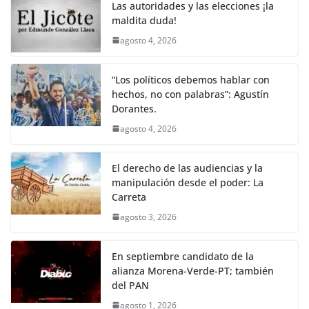
o
p
k
Las autoridades y las elecciones ¡la
k
maldita duda!
agosto 4, 2026
“Los políticos debemos hablar con
hechos, no con palabras”: Agustín
Dorantes.
agosto 4, 2026
El derecho de las audiencias y la
manipulación desde el poder: La
Carreta
agosto 3, 2026
En septiembre candidato de la
alianza Morena-Verde-PT; también
del PAN
agosto 1, 2026