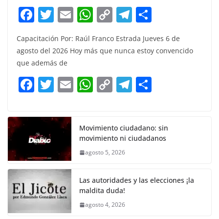
F
T
E
W
C
T
S
a
w
m
h
o
el
h
Capacitación Por: Raúl Franco Estrada Jueves 6 de
c
itt
ai
at
p
e
ar
agosto del 2026 Hoy más que nunca estoy convencido
e
er
l
s
y
gr
e
que además de
b
A
Li
a
F
T
E
W
C
T
S
o
p
n
m
a
w
m
h
o
el
h
o
p
k
c
itt
ai
at
p
e
ar
k
e
er
l
s
y
gr
e
Movimiento ciudadano: sin
movimiento ni ciudadanos
b
A
Li
a
agosto 5, 2026
o
p
n
m
o
p
k
Las autoridades y las elecciones ¡la
k
maldita duda!
agosto 4, 2026