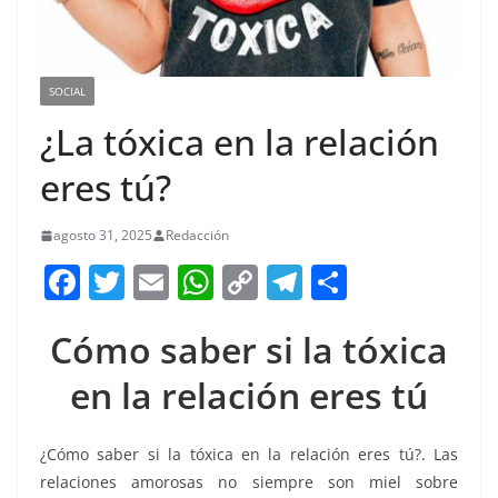
SOCIAL
¿La tóxica en la relación
eres tú?
agosto 31, 2025
Redacción
F
T
E
W
C
T
S
a
w
m
h
o
el
h
Cómo saber si la tóxica
c
itt
ai
at
p
e
ar
e
er
l
s
y
gr
e
en la relación eres tú
b
A
Li
a
o
p
n
m
¿Cómo saber si la tóxica en la relación eres tú?. Las
relaciones amorosas no siempre son miel sobre
o
p
k