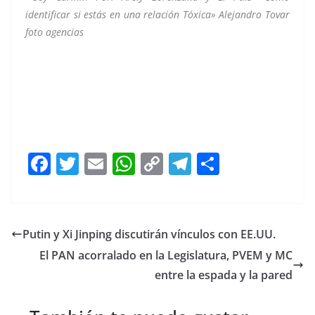
identificar si estás en una relación Tóxica» Alejandro Tovar
foto agencias
tóxica, tóxica, tóxica, tóxica, tóxica
F
T
E
W
C
T
S
a
w
m
h
o
el
h
c
itt
ai
at
p
e
ar
e
er
l
s
y
gr
e
Putin y Xi Jinping discutirán vínculos con EE.UU.
b
A
Li
a
El PAN acorralado en la Legislatura, PVEM y MC
o
p
n
m
entre la espada y la pared
o
p
k