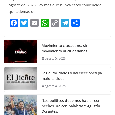
c
itt
ai
at
p
e
ar
agosto del 2026 Hoy más que nunca estoy convencido
e
er
l
s
y
gr
e
que además de
b
A
Li
a
F
T
E
W
C
T
S
o
p
n
m
a
w
m
h
o
el
h
o
p
k
c
itt
ai
at
p
e
ar
k
e
er
l
s
y
gr
e
Movimiento ciudadano: sin
movimiento ni ciudadanos
b
A
Li
a
agosto 5, 2026
o
p
n
m
o
p
k
Las autoridades y las elecciones ¡la
k
maldita duda!
agosto 4, 2026
“Los políticos debemos hablar con
hechos, no con palabras”: Agustín
Dorantes.