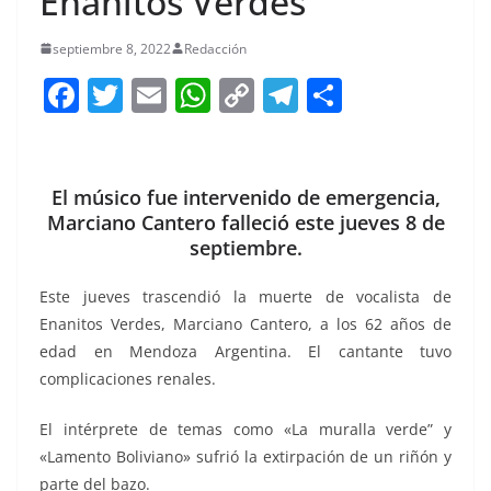
Enanitos Verdes
septiembre 8, 2022
Redacción
F
T
E
W
C
T
S
a
w
m
h
o
el
h
c
itt
ai
at
p
e
ar
e
er
l
s
y
gr
e
El músico fue intervenido de emergencia,
Marciano Cantero falleció este jueves 8 de
b
A
Li
a
septiembre.
o
p
n
m
o
p
k
Este jueves trascendió la muerte de vocalista de
Enanitos Verdes, Marciano Cantero, a los 62 años de
k
edad en Mendoza Argentina. El cantante tuvo
complicaciones renales.
El intérprete de temas como «La muralla verde” y
«Lamento Boliviano» sufrió la extirpación de un riñón y
parte del bazo.