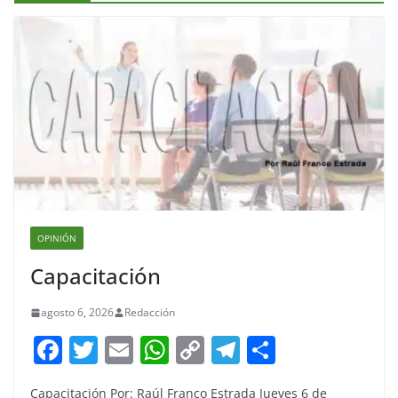
OPINIÓN
Capacitación
agosto 6, 2026
Redacción
F
T
E
W
C
T
S
a
w
m
h
o
el
h
Capacitación Por: Raúl Franco Estrada Jueves 6 de