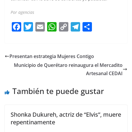
Por agencias
Marciano Cantero
F
T
E
W
C
T
S
a
w
m
h
o
el
h
c
itt
ai
at
p
e
ar
e
er
l
s
y
gr
e
Presentan estrategia Mujeres Contigo
b
A
Li
a
Municipio de Querétaro reinaugura el Mercadito
o
p
n
m
Artesanal CEDAI
o
p
k
También te puede gustar
k
Shonka Dukureh, actriz de “Elvis”, muere
repentinamente