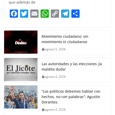
e
er
l
s
y
gr
e
que además de
b
A
Li
a
F
T
E
W
C
T
S
o
p
n
m
a
w
m
h
o
el
h
o
p
k
c
itt
ai
at
p
e
ar
k
e
er
l
s
y
gr
e
Movimiento ciudadano: sin
movimiento ni ciudadanos
b
A
Li
a
agosto 5, 2026
o
p
n
m
o
p
k
Las autoridades y las elecciones ¡la
k
maldita duda!
agosto 4, 2026
“Los políticos debemos hablar con
hechos, no con palabras”: Agustín
Dorantes.
agosto 4, 2026