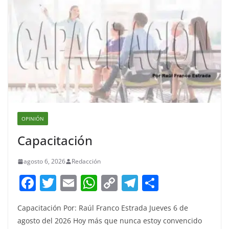
OPINIÓN
Capacitación
agosto 6, 2026
Redacción
F
T
E
W
C
T
S
a
w
m
h
o
el
h
Capacitación Por: Raúl Franco Estrada Jueves 6 de
c
itt
ai
at
p
e
ar
agosto del 2026 Hoy más que nunca estoy convencido