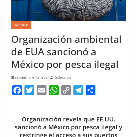
NACIONAL
Organización ambiental
de EUA sancionó a
México por pesca ilegal
septiembre 12, 2024
Redacción
F
T
E
W
C
T
S
a
w
m
h
o
el
h
c
itt
ai
at
p
e
ar
e
er
l
s
y
gr
e
Organización revela que EE.UU.
b
A
Li
a
sancionó a México por pesca ilegal y
restringe el acceso a sus puertos