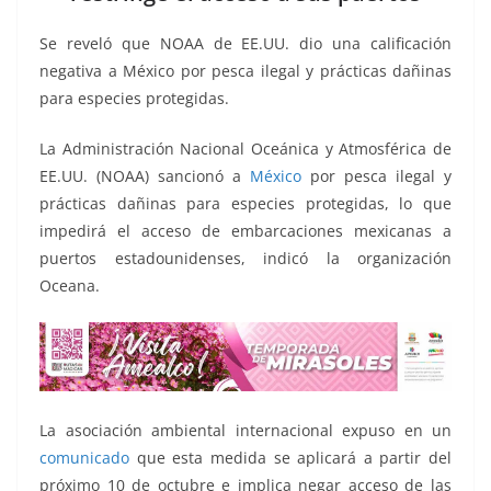
o
p
n
m
o
p
k
Se reveló que NOAA de EE.UU. dio una calificación
k
negativa a México por pesca ilegal y prácticas dañinas
para especies protegidas.
La Administración Nacional Oceánica y Atmosférica de
EE.UU. (NOAA) sancionó a
México
por pesca ilegal y
prácticas dañinas para especies protegidas, lo que
impedirá el acceso de embarcaciones mexicanas a
puertos estadounidenses, indicó la organización
Oceana.
La asociación ambiental internacional expuso en un
comunicado
que esta medida se aplicará a partir del
próximo 10 de octubre e implica negar acceso de las