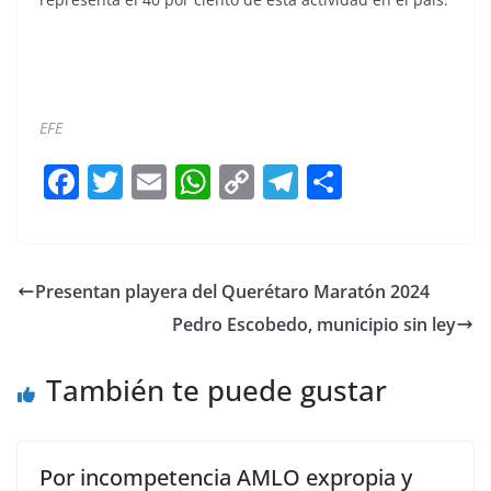
Organización Organización Organización Organización
EFE
F
T
E
W
C
T
S
a
w
m
h
o
el
h
c
itt
ai
at
p
e
ar
e
er
l
s
y
gr
e
Presentan playera del Querétaro Maratón 2024
b
A
Li
a
Pedro Escobedo, municipio sin ley
o
p
n
m
o
p
k
También te puede gustar
k
Por incompetencia AMLO expropia y