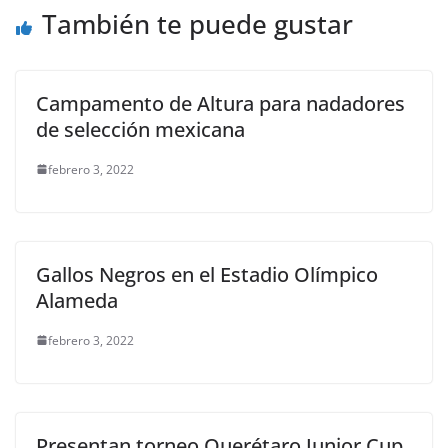
k
También te puede gustar
Campamento de Altura para nadadores
de selección mexicana
febrero 3, 2022
Gallos Negros en el Estadio Olímpico
Alameda
febrero 3, 2022
Presentan torneo Querétaro Junior Cup