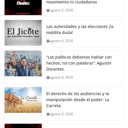
movimiento ni ciudadanos
b
A
Li
a
agosto 5, 2026
o
p
n
m
o
p
k
Las autoridades y las elecciones ¡la
k
maldita duda!
agosto 4, 2026
“Los políticos debemos hablar con
hechos, no con palabras”: Agustín
Dorantes.
agosto 4, 2026
El derecho de las audiencias y la
manipulación desde el poder: La
Carreta
agosto 3, 2026