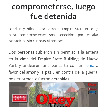
b
A
Li
a
comprometerse, luego
o
p
n
m
fue detenida
o
p
k
k
Beerkus y Nikolau escalaron el Empire State Building
para comprometerse; son conocidos por escalar
rascacielos sin cuerdas ni arneses.
Dos
personas
subieron sin permiso a la antena
en la
cima
del
Empire State Building
de Nueva
York y ondearon una pancarta con un
lema
a
favor del
amor
y la
paz
y en contra de la guerra,
posteriormente fueron
detenidas
.