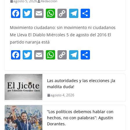
agosto 5, 2026
Redacción
F
T
E
W
C
T
S
a
w
m
h
o
el
h
Movimiento ciudadano: sin movimiento ni ciudadanos
c
itt
ai
at
p
e
ar
Me Lleva El Diablo Miércoles 5 de agosto del 2016 El
e
er
l
s
y
gr
e
partido naranja está
b
A
Li
a
F
T
E
W
C
T
S
o
p
n
m
a
w
m
h
o
el
h
o
p
k
c
itt
ai
at
p
e
ar
k
e
er
l
s
y
gr
e
Las autoridades y las elecciones ¡la
maldita duda!
b
A
Li
a
agosto 4, 2026
o
p
n
m
o
p
k
“Los políticos debemos hablar con
k
hechos, no con palabras”: Agustín
Dorantes.