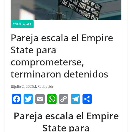
TOMALALALA
Pareja escala el Empire
State para
comprometerse,
terminaron detenidos
julio 2, 2026
Redacción
F
T
E
W
C
T
S
a
w
m
h
o
el
h
Pareja escala el Empire
c
itt
ai
at
p
e
ar
e
er
l
s
y
gr
e
State para