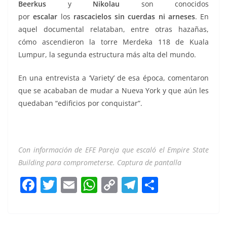
Beerkus
y
Nikolau
son conocidos
por
escalar
los
rascacielos
sin cuerdas ni arneses
. En
aquel documental relataban, entre otras hazañas,
cómo ascendieron la torre Merdeka 118 de Kuala
Lumpur, la segunda estructura más alta del mundo.
En una entrevista a ‘Variety’ de esa época, comentaron
que se acababan de mudar a Nueva York y que aún les
quedaban “edificios por conquistar”.
Con información de EFE Pareja que escaló el Empire State
Building para comprometerse. Captura de pantalla
F
T
E
W
C
T
S
a
w
m
h
o
el
h
c
itt
ai
at
p
e
ar