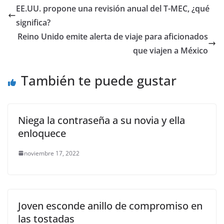
e
er
l
s
y
gr
e
EE.UU. propone una revisión anual del T-MEC, ¿qué
b
A
Li
a
significa?
o
p
n
m
Reino Unido emite alerta de viaje para aficionados
o
p
k
que viajen a México
k
También te puede gustar
Niega la contraseña a su novia y ella
enloquece
noviembre 17, 2022
Joven esconde anillo de compromiso en
las tostadas