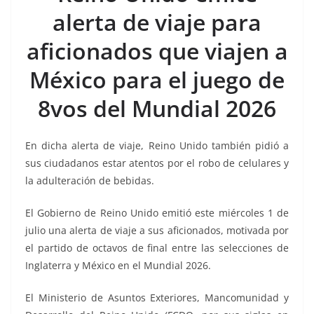
b
A
Li
a
alerta de viaje para
o
p
n
m
aficionados que viajen a
o
p
k
k
México para el juego de
8vos del Mundial 2026
En dicha alerta de viaje, Reino Unido también pidió a
sus ciudadanos estar atentos por el robo de celulares y
la adulteración de bebidas.
El Gobierno de Reino Unido emitió este miércoles 1 de
julio una alerta de viaje a sus aficionados, motivada por
el partido de octavos de final entre las selecciones de
Inglaterra y México en el Mundial 2026.
El Ministerio de Asuntos Exteriores, Mancomunidad y