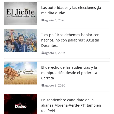
o
p
k
Las autoridades y las elecciones ¡la
k
maldita duda!
agosto 4, 2026
“Los políticos debemos hablar con
hechos, no con palabras”: Agustín
Dorantes.
agosto 4, 2026
El derecho de las audiencias y la
manipulación desde el poder: La
Carreta
agosto 3, 2026
En septiembre candidato de la
alianza Morena-Verde-PT; también
del PAN