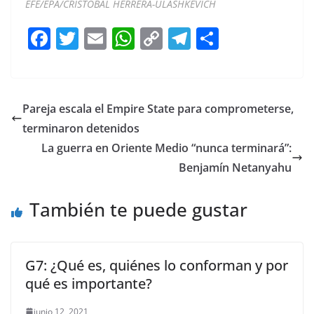
EFE/EPA/CRISTOBAL HERRERA-ULASHKEVICH
F
T
E
W
C
T
S
a
w
m
h
o
el
h
c
itt
ai
at
p
e
ar
e
er
l
s
y
gr
e
Pareja escala el Empire State para comprometerse,
b
A
Li
a
terminaron detenidos
o
p
n
m
La guerra en Oriente Medio “nunca terminará”:
o
p
k
Benjamín Netanyahu
k
También te puede gustar
G7: ¿Qué es, quiénes lo conforman y por
qué es importante?
junio 12, 2021