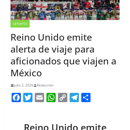
DEPORTES
Reino Unido emite
alerta de viaje para
aficionados que viajen a
México
julio 2, 2026
Redacción
F
T
E
W
C
T
S
a
w
m
h
o
el
h
c
itt
ai
at
p
e
ar
e
er
l
s
y
gr
e
Reino Unido emite