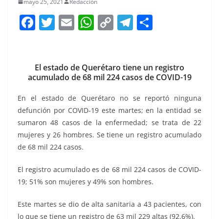
mayo 25, 2021
Redacción
F
T
E
W
C
T
S
a
w
m
h
o
el
h
c
itt
ai
at
p
e
ar
e
er
l
s
y
gr
e
El estado de Querétaro tiene un registro
acumulado de 68 mil 224 casos de COVID-19
b
A
Li
a
o
p
n
m
En el estado de Querétaro no se reportó ninguna
defunción por COVID-19 este martes; en la entidad se
o
p
k
sumaron 48 casos de la enfermedad; se trata de 22
k
mujeres y 26 hombres. Se tiene un registro acumulado
de 68 mil 224 casos.
El registro acumulado es de 68 mil 224 casos de COVID-
19; 51% son mujeres y 49% son hombres.
Este martes se dio de alta sanitaria a 43 pacientes, con
lo que se tiene un registro de 63 mil 229 altas (92.6%).