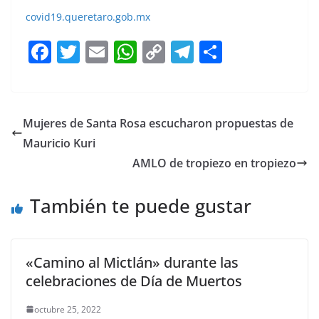
covid19.queretaro.gob.mx
F
T
E
W
C
T
S
a
w
m
h
o
el
h
c
itt
ai
at
p
e
ar
e
er
l
s
y
gr
e
Mujeres de Santa Rosa escucharon propuestas de
b
A
Li
a
Mauricio Kuri
o
p
n
m
AMLO de tropiezo en tropiezo
o
p
k
También te puede gustar
k
«Camino al Mictlán» durante las
celebraciones de Día de Muertos
octubre 25, 2022