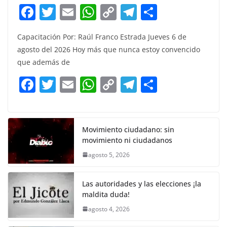
F
T
E
W
C
T
S
a
w
m
h
o
el
h
Capacitación Por: Raúl Franco Estrada Jueves 6 de
c
itt
ai
at
p
e
ar
agosto del 2026 Hoy más que nunca estoy convencido
e
er
l
s
y
gr
e
que además de
b
A
Li
a
F
T
E
W
C
T
S
o
p
n
m
a
w
m
h
o
el
h
o
p
k
c
itt
ai
at
p
e
ar
k
e
er
l
s
y
gr
e
Movimiento ciudadano: sin
movimiento ni ciudadanos
b
A
Li
a
agosto 5, 2026
o
p
n
m
o
p
k
Las autoridades y las elecciones ¡la
k
maldita duda!
agosto 4, 2026