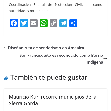
Coordinación Estatal de Protección Civil, así como
autoridades municipales.
F
T
E
W
C
T
S
a
w
m
h
o
el
h
c
itt
ai
at
p
e
ar
e
er
l
s
y
gr
e
Diseñan ruta de senderismo en Amealco
b
A
Li
a
San Francisquito es reconocido como Barrio
o
p
n
m
Indígena
o
p
k
También te puede gustar
k
Mauricio Kuri recorre municipios de la
Sierra Gorda