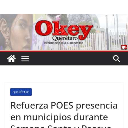
Saltar
al
contenido
QUERÉTARO
Refuerza POES presencia
en municipios durante