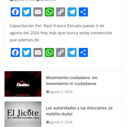
F
T
E
W
C
T
S
a
w
m
h
o
el
h
Capacitación Por: Raúl Franco Estrada Jueves 6 de
c
itt
ai
at
p
e
ar
agosto del 2026 Hoy más que nunca estoy convencido
e
er
l
s
y
gr
e
que además de
b
A
Li
a
F
T
E
W
C
T
S
o
p
n
m
a
w
m
h
o
el
h
o
p
k
c
itt
ai
at
p
e
ar
k
e
er
l
s
y
gr
e
Movimiento ciudadano: sin
movimiento ni ciudadanos
b
A
Li
a
agosto 5, 2026
o
p
n
m
o
p
k
Las autoridades y las elecciones ¡la
k
maldita duda!
agosto 4, 2026