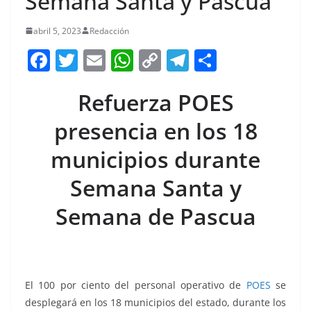
Semana Santa y Pascua
abril 5, 2023
Redacción
F
T
E
W
C
T
S
a
w
m
h
o
el
h
Refuerza POES
c
itt
ai
at
p
e
ar
e
er
l
s
y
gr
e
presencia en los 18
b
A
Li
a
municipios durante
o
p
n
m
Semana Santa y
o
p
k
k
Semana de Pascua
El 100 por ciento del personal operativo de
POES
se
desplegará en los 18 municipios del estado, durante los