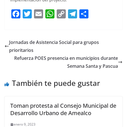
F
T
E
W
C
T
S
a
w
m
h
o
el
h
c
itt
ai
at
p
e
ar
e
er
l
s
y
gr
e
Jornadas de Asistencia Social para grupos
b
A
Li
a
prioritarios
o
p
n
m
Refuerza POES presencia en municipios durante
o
p
k
Semana Santa y Pascua
k
También te puede gustar
Toman protesta al Consejo Municipal de
Desarrollo Urbano de Amealco
enero 9, 2023