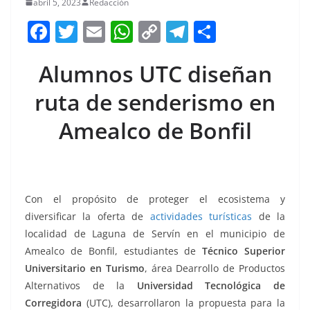
abril 5, 2023
Redacción
F
T
E
W
C
T
S
a
w
m
h
o
el
h
Alumnos UTC diseñan
c
itt
ai
at
p
e
ar
e
er
l
s
y
gr
e
ruta de senderismo en
b
A
Li
a
Amealco de Bonfil
o
p
n
m
o
p
k
k
Con el propósito de proteger el ecosistema y
diversificar la oferta de
actividades turísticas
de la
localidad de Laguna de Servín en el municipio de
Amealco de Bonfil, estudiantes de
Técnico Superior
Universitario en Turismo
, área Dearrollo de Productos
Alternativos de la
Universidad Tecnológica de
Corregidora
(UTC), desarrollaron la propuesta para la