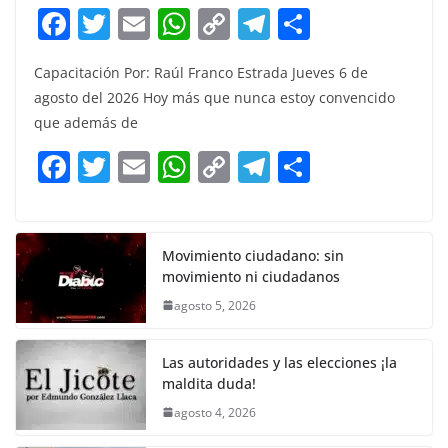
F
T
E
W
C
T
S
a
w
m
h
o
el
h
Capacitación Por: Raúl Franco Estrada Jueves 6 de
c
itt
ai
at
p
e
ar
agosto del 2026 Hoy más que nunca estoy convencido
e
er
l
s
y
gr
e
que además de
b
A
Li
a
F
T
E
W
C
T
S
o
p
n
m
a
w
m
h
o
el
h
o
p
k
c
itt
ai
at
p
e
ar
k
e
er
l
s
y
gr
e
Movimiento ciudadano: sin
movimiento ni ciudadanos
b
A
Li
a
agosto 5, 2026
o
p
n
m
o
p
k
Las autoridades y las elecciones ¡la
k
maldita duda!
agosto 4, 2026