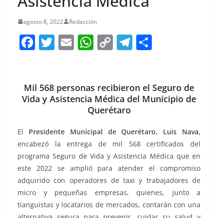
Asistencia Médica
agosto 8, 2022
Redacción
F
T
E
W
C
T
S
a
w
m
h
o
el
h
c
itt
ai
at
p
e
ar
e
er
l
s
y
gr
e
Mil 568 personas recibieron el Seguro de
Vida y Asistencia Médica del Municipio de
b
A
Li
a
Querétaro
o
p
n
m
o
p
k
El
Presidente Municipal de Querétaro, Luis Nava,
encabezó la entrega de mil 568 certificados del
k
programa Seguro de Vida y Asistencia Médica que en
este 2022 se amplió para atender el compromiso
adquirido con operadores de taxi y trabajadores de
micro y pequeñas empresas, quienes, junto a
tianguistas y locatarios de mercados, contarán con una
alternativa segura para prevenir, cuidar su salud y