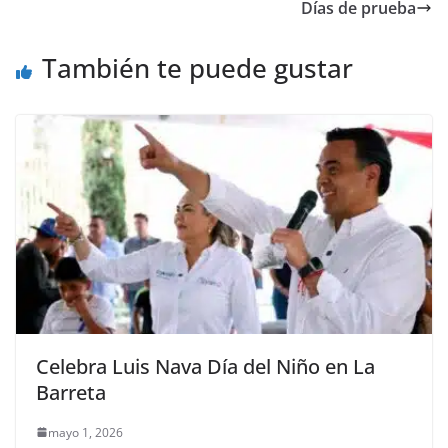
b
A
Li
a
Días de prueba
o
p
n
m
o
p
k
También te puede gustar
k
Celebra Luis Nava Día del Niño en La
Barreta
mayo 1, 2026