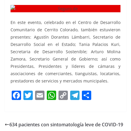
En este evento, celebrado en el Centro de Desarrollo
Comunitario de Cerrito Colorado, también estuvieron
presentes: Agustín Dorantes Lámbarri, Secretario de
Desarrollo Social en el Estado; Tania Palacios Kuri,
Secretaria de Desarrollo Sostenible; Arturo Molina
Zamora, Secretario General de Gobierno; así como
Presidentas, Presidentes y líderes de cámaras y
asociaciones de comerciantes, tianguistas, locatarios,
prestadores de servicios y mercados municipales.
F
T
E
W
C
T
S
a
w
m
h
o
el
h
c
itt
ai
at
p
e
ar
e
er
l
s
y
gr
e
634 pacientes con sintomatología leve de COVID-19