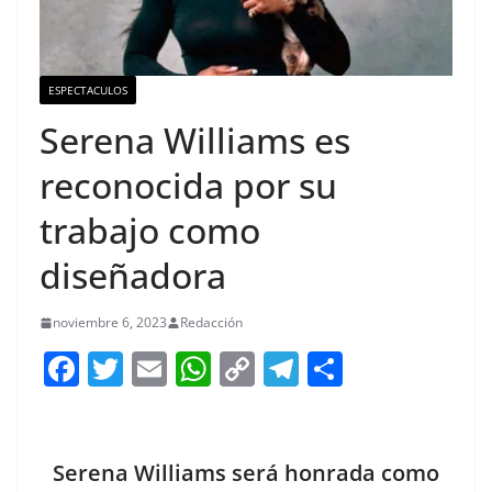
ESPECTACULOS
Serena Williams es
reconocida por su
trabajo como
diseñadora
noviembre 6, 2023
Redacción
F
T
E
W
C
T
S
a
w
m
h
o
el
h
c
itt
ai
at
p
e
ar
e
er
l
s
y
gr
e
Serena Williams será honrada como