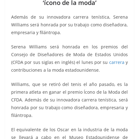
b
A
Li
a
‘ícono de la moda’
o
p
n
m
Además de su innovadora carrera tenística, Serena
o
p
k
Williams será honrada por su trabajo como diseñadora,
k
empresaria y filántropa.
Serena Williams será honrada en los premios del
Consejo de Diseñadores de Moda de Estados Unidos
(CFDA por sus siglas en inglés) el lunes por su
carrera
y
contribuciones a la moda estadounidense.
Williams, que se retiró del tenis el año pasado, es la
primera atleta en ganar el premio Ícono de la Moda del
CFDA. Además de su innovadora carrera tenística, será
honrada por su trabajo como diseñadora, empresaria y
filántropa.
El equivalente de los Oscar en la industria de la moda
se llevará a cabo en el Museo Estadounidense de