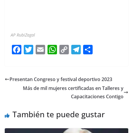
AP RubiZagal
F
T
E
W
C
T
S
a
w
m
h
o
el
h
c
itt
ai
at
p
e
ar
e
er
l
s
y
gr
e
Presentan Congreso y festival deportivo 2023
b
A
Li
a
Más de mil mujeres certificadas en Talleres y
o
p
n
m
Capacitaciones Contigo
o
p
k
También te puede gustar
k