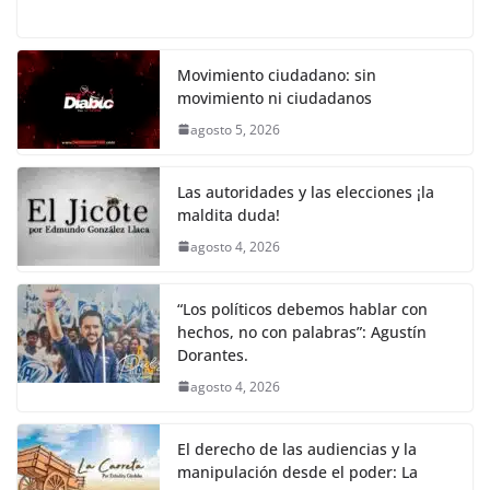
a
w
m
h
o
el
h
o
p
k
c
itt
ai
at
p
e
ar
k
e
er
l
s
y
gr
e
Movimiento ciudadano: sin
movimiento ni ciudadanos
b
A
Li
a
agosto 5, 2026
o
p
n
m
o
p
k
Las autoridades y las elecciones ¡la
k
maldita duda!
agosto 4, 2026
“Los políticos debemos hablar con
hechos, no con palabras”: Agustín
Dorantes.
agosto 4, 2026
El derecho de las audiencias y la
manipulación desde el poder: La