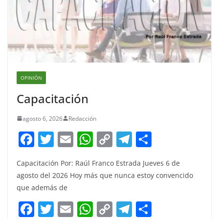
OPINIÓN
Capacitación
agosto 6, 2026
Redacción
F
T
E
W
C
T
S
a
w
m
h
o
el
h
Capacitación Por: Raúl Franco Estrada Jueves 6 de
c
itt
ai
at
p
e
ar
agosto del 2026 Hoy más que nunca estoy convencido
e
er
l
s
y
gr
e
que además de
b
A
Li
a
F
T
E
W
C
T
S
o
p
n
m