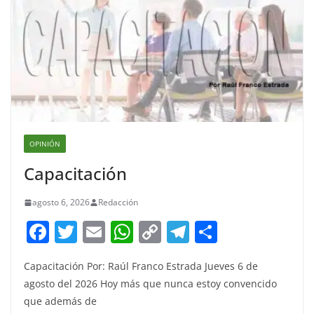
OPINIÓN
Capacitación
agosto 6, 2026
Redacción
F
T
E
W
C
T
S
a
w
m
h
o
el
h
Capacitación Por: Raúl Franco Estrada Jueves 6 de
c
itt
ai
at
p
e
ar
agosto del 2026 Hoy más que nunca estoy convencido
e
er
l
s
y
gr
e
que además de