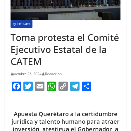
QUERÉTARO
Toma protesta el Comité
Ejecutivo Estatal de la
CATEM
octubre 26, 2024
Redacción
F
T
E
W
C
T
S
a
w
m
h
o
el
h
c
itt
ai
at
p
e
ar
e
er
l
s
y
gr
e
Apuesta Querétaro a la certidumbre
b
A
Li
a
jurídica y talento humano para atraer
inversión, atestigua el Gobernador, a