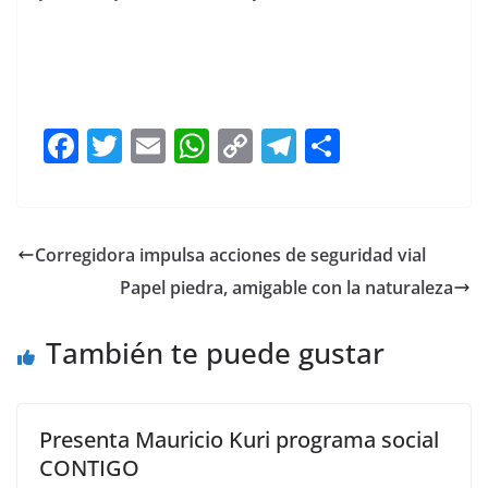
F
T
E
W
C
T
S
a
w
m
h
o
el
h
c
itt
ai
at
p
e
ar
e
er
l
s
y
gr
e
Corregidora impulsa acciones de seguridad vial
b
A
Li
a
Papel piedra, amigable con la naturaleza
o
p
n
m
o
p
k
También te puede gustar
k
Presenta Mauricio Kuri programa social
CONTIGO