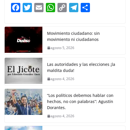
b
A
Li
a
F
T
E
W
C
T
S
o
p
n
m
a
w
m
h
o
el
h
o
p
k
c
itt
ai
at
p
e
ar
k
e
er
l
s
y
gr
e
Movimiento ciudadano: sin
movimiento ni ciudadanos
b
A
Li
a
agosto 5, 2026
o
p
n
m
o
p
k
Las autoridades y las elecciones ¡la
k
maldita duda!
agosto 4, 2026
“Los políticos debemos hablar con
hechos, no con palabras”: Agustín
Dorantes.
agosto 4, 2026