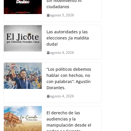
sin movimiento ni
b
A
Li
a
ciudadanos
o
p
n
m
agosto 5, 2026
o
p
k
k
Las autoridades y las
elecciones ¡la maldita
duda!
agosto 4, 2026
“Los políticos debemos
hablar con hechos, no
con palabras”: Agustín
Dorantes.
agosto 4, 2026
El derecho de las
audiencias y la
manipulación desde el