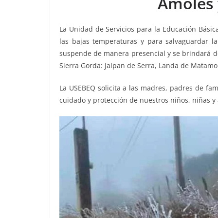
Amoles 
o
p
k
k
La Unidad de Servicios para la Educación Básic
las bajas temperaturas y para salvaguardar l
suspende de manera presencial y se brindará de
Sierra Gorda: Jalpan de Serra, Landa de Matamor
La USEBEQ solicita a las madres, padres de fami
cuidado y protección de nuestros niños, niñas y