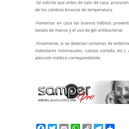
-Se solicita que antes de salir de casa, procure
de los cambios bruscos de temperatura.
-Fomentar en casa los buenos hábitos preventi
lavado de manos y el uso de gel antibacterial.
-Finalmente, si se detectan síntomas de enfermed
malestares estomacales, cuerpo cortado, etc.), 
atención médica correspondiente.
USEBEQ suspende, USEBEQ suspende, USEBEQ 
F
T
E
W
C
T
S