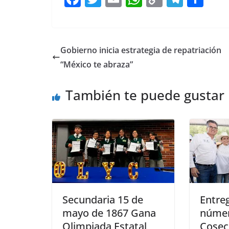
a
w
m
h
o
el
h
c
itt
ai
at
p
e
ar
e
er
l
s
y
gr
e
Gobierno inicia estrategia de repatriación
b
A
Li
a
“México te abraza”
o
p
n
m
También te puede gustar
o
p
k
k
Secundaria 15 de
Entre
mayo de 1867 Gana
númer
Olimpiada Estatal
Cosec