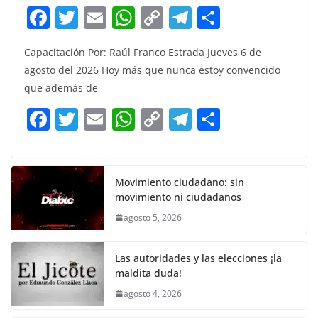
F
T
E
W
C
T
S
a
w
m
h
o
el
h
Capacitación Por: Raúl Franco Estrada Jueves 6 de
c
itt
ai
at
p
e
ar
agosto del 2026 Hoy más que nunca estoy convencido
e
er
l
s
y
gr
e
que además de
b
A
Li
a
F
T
E
W
C
T
S
o
p
n
m
a
w
m
h
o
el
h
o
p
k
c
itt
ai
at
p
e
ar
k
e
er
l
s
y
gr
e
Movimiento ciudadano: sin
movimiento ni ciudadanos
b
A
Li
a
agosto 5, 2026
o
p
n
m
o
p
k
Las autoridades y las elecciones ¡la
k
maldita duda!
agosto 4, 2026