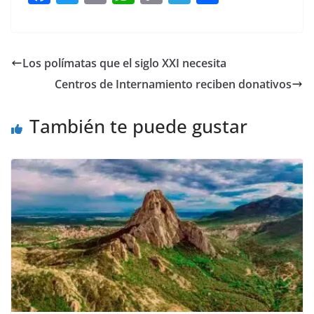
a
w
m
h
o
el
h
c
itt
ai
at
p
e
ar
e
er
l
s
y
gr
e
Los polímatas que el siglo XXI necesita
b
A
Li
a
Centros de Internamiento reciben donativos
o
p
n
m
o
p
k
También te puede gustar
k