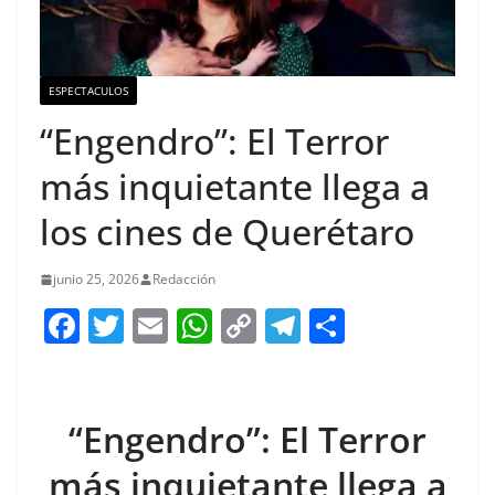
ESPECTACULOS
“Engendro”: El Terror
más inquietante llega a
los cines de Querétaro
junio 25, 2026
Redacción
F
T
E
W
C
T
S
a
w
m
h
o
el
h
c
itt
ai
at
p
e
ar
e
er
l
s
y
gr
e
“Engendro”: El Terror
b
A
Li
a
más inquietante llega a