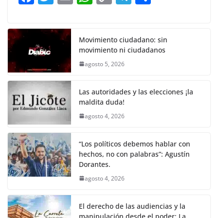
o
p
n
m
a
w
m
h
o
el
h
o
p
k
c
itt
ai
at
p
e
ar
k
e
er
l
s
y
gr
e
Movimiento ciudadano: sin
movimiento ni ciudadanos
b
A
Li
a
agosto 5, 2026
o
p
n
m
o
p
k
Las autoridades y las elecciones ¡la
k
maldita duda!
agosto 4, 2026
“Los políticos debemos hablar con
hechos, no con palabras”: Agustín
Dorantes.
agosto 4, 2026
El derecho de las audiencias y la
manipulación desde el poder: La