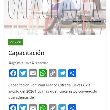
OPINIÓN
Capacitación
agosto 6, 2026
Redacción
F
T
E
W
C
T
S
a
w
m
h
o
el
h
Capacitación Por: Raúl Franco Estrada Jueves 6 de
c
itt
ai
at
p
e
ar
agosto del 2026 Hoy más que nunca estoy convencido
e
er
l
s
y
gr
e
que además de
b
A
Li
a
F
T
E
W
C
T
S