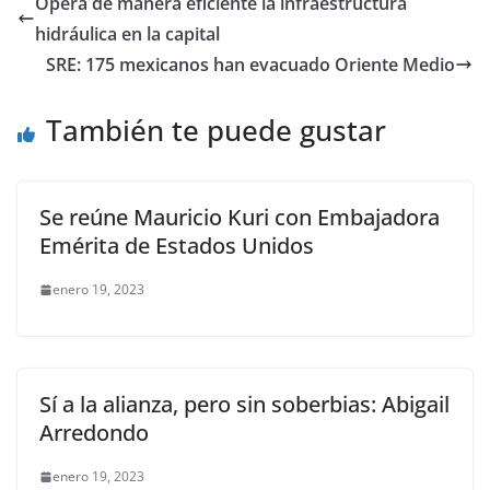
Opera de manera eficiente la infraestructura
b
A
Li
a
hidráulica en la capital
o
p
n
m
SRE: 175 mexicanos han evacuado Oriente Medio
o
p
k
También te puede gustar
k
Se reúne Mauricio Kuri con Embajadora
Emérita de Estados Unidos
enero 19, 2023
Sí a la alianza, pero sin soberbias: Abigail
Arredondo
enero 19, 2023