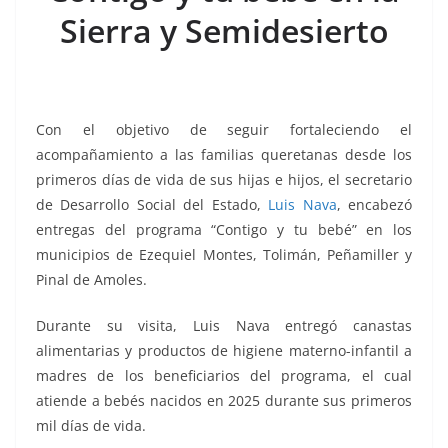
o
p
n
m
Sierra y Semidesierto
o
p
k
k
Con el objetivo de seguir fortaleciendo el
acompañamiento a las familias queretanas desde los
primeros días de vida de sus hijas e hijos, el secretario
de Desarrollo Social del Estado,
Luis Nava
, encabezó
entregas del programa “Contigo y tu bebé” en los
municipios de Ezequiel Montes, Tolimán, Peñamiller y
Pinal de Amoles.
Durante su visita, Luis Nava entregó canastas
alimentarias y productos de higiene materno-infantil a
madres de los beneficiarios del programa, el cual
atiende a bebés nacidos en 2025 durante sus primeros
mil días de vida.