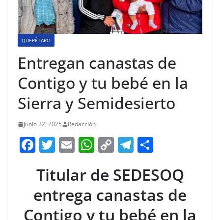
QUERÉTARO
Entregan canastas de
Contigo y tu bebé en la
Sierra y Semidesierto
junio 22, 2025
Redacción
F
T
E
W
C
T
S
a
w
m
h
o
el
h
Titular de SEDESOQ
c
itt
ai
at
p
e
ar
e
er
l
s
y
gr
e
entrega canastas de
b
A
Li
a
Contigo y tu bebé en la