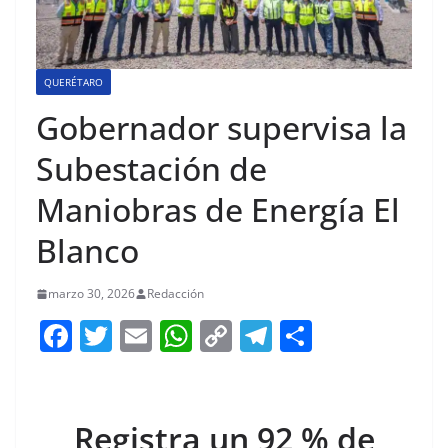
QUERÉTARO
Gobernador supervisa la
Subestación de
Maniobras de Energía El
Blanco
marzo 30, 2026
Redacción
F
T
E
W
C
T
S
a
w
m
h
o
el
h
c
itt
ai
at
p
e
ar
e
er
l
s
y
gr
e
Registra un 92 % de