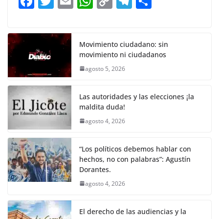
F
T
E
W
C
T
S
o
p
n
m
a
w
m
h
o
el
h
o
p
k
c
itt
ai
at
p
e
ar
k
e
er
l
s
y
gr
e
Movimiento ciudadano: sin
movimiento ni ciudadanos
b
A
Li
a
agosto 5, 2026
o
p
n
m
o
p
k
Las autoridades y las elecciones ¡la
k
maldita duda!
agosto 4, 2026
“Los políticos debemos hablar con
hechos, no con palabras”: Agustín
Dorantes.
agosto 4, 2026
El derecho de las audiencias y la