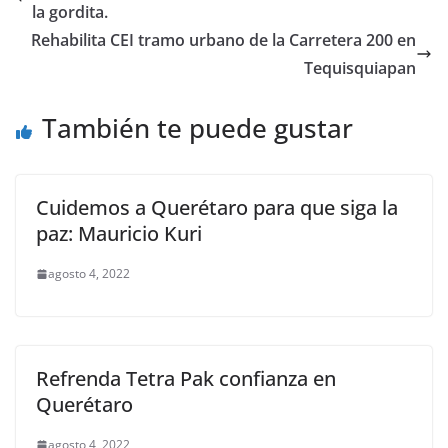
b
A
Li
a
la gordita.
o
p
n
m
Rehabilita CEI tramo urbano de la Carretera 200 en
o
p
k
Tequisquiapan
k
También te puede gustar
Cuidemos a Querétaro para que siga la
paz: Mauricio Kuri
agosto 4, 2022
Refrenda Tetra Pak confianza en
Querétaro
agosto 4, 2022