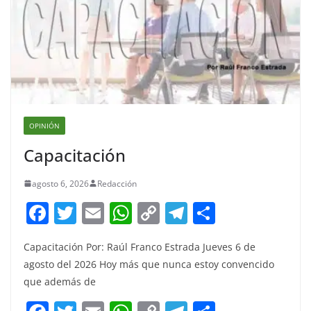
OPINIÓN
Capacitación
agosto 6, 2026
Redacción
F
T
E
W
C
T
S
a
w
m
h
o
el
h
Capacitación Por: Raúl Franco Estrada Jueves 6 de
c
itt
ai
at
p
e
ar
agosto del 2026 Hoy más que nunca estoy convencido
e
er
l
s
y
gr
e
que además de
b
A
Li
a