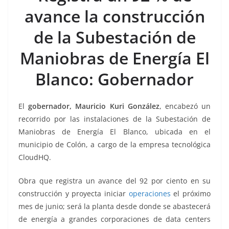
b
A
Li
a
avance la construcción
o
p
n
m
de la Subestación de
o
p
k
k
Maniobras de Energía El
Blanco: Gobernador
El
gobernador, Mauricio Kuri González
, encabezó un
recorrido por las instalaciones de la Subestación de
Maniobras de Energía El Blanco, ubicada en el
municipio de Colón, a cargo de la empresa tecnológica
CloudHQ.
Obra que registra un avance del 92 por ciento en su
construcción y proyecta iniciar
operaciones
el próximo
mes de junio; será la planta desde donde se abastecerá
de energía a grandes corporaciones de data centers