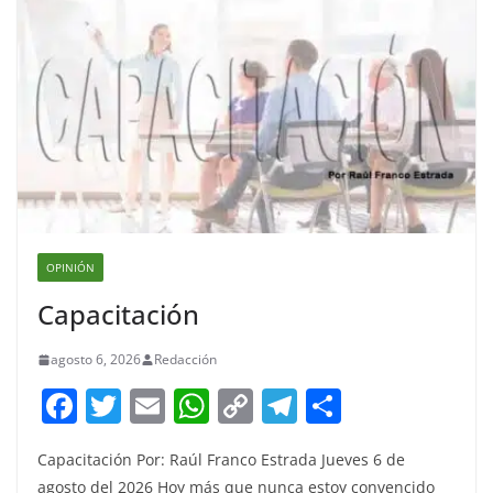
OPINIÓN
Capacitación
agosto 6, 2026
Redacción
F
T
E
W
C
T
S
a
w
m
h
o
el
h
Capacitación Por: Raúl Franco Estrada Jueves 6 de
c
itt
ai
at
p
e
ar
agosto del 2026 Hoy más que nunca estoy convencido