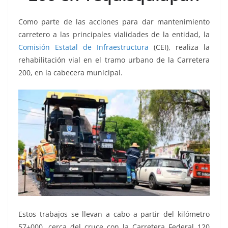
o
p
n
m
o
p
k
Como parte de las acciones para dar mantenimiento
k
carretero a las principales vialidades de la entidad, la
Comisión Estatal de Infraestructura
(CEI), realiza la
rehabilitación vial en el tramo urbano de la Carretera
200, en la cabecera municipal.
Estos trabajos se llevan a cabo a partir del kilómetro
57+000, cerca del cruce con la Carretera Federal 120