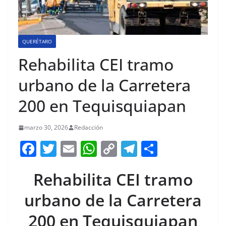
QUERÉTARO
Rehabilita CEI tramo
urbano de la Carretera
200 en Tequisquiapan
marzo 30, 2026
Redacción
F
T
E
W
C
T
S
a
w
m
h
o
el
h
Rehabilita CEI tramo
c
itt
ai
at
p
e
ar
e
er
l
s
y
gr
e
urbano de la Carretera
b
A
Li
a
200 en Tequisquiapan