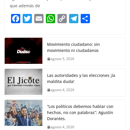
e
er
l
s
y
gr
e
que además de
b
A
Li
a
F
T
E
W
C
T
S
o
p
n
m
a
w
m
h
o
el
h
o
p
k
c
itt
ai
at
p
e
ar
k
e
er
l
s
y
gr
e
Movimiento ciudadano: sin
movimiento ni ciudadanos
b
A
Li
a
agosto 5, 2026
o
p
n
m
o
p
k
Las autoridades y las elecciones ¡la
k
maldita duda!
agosto 4, 2026
“Los políticos debemos hablar con
hechos, no con palabras”: Agustín
Dorantes.
agosto 4, 2026