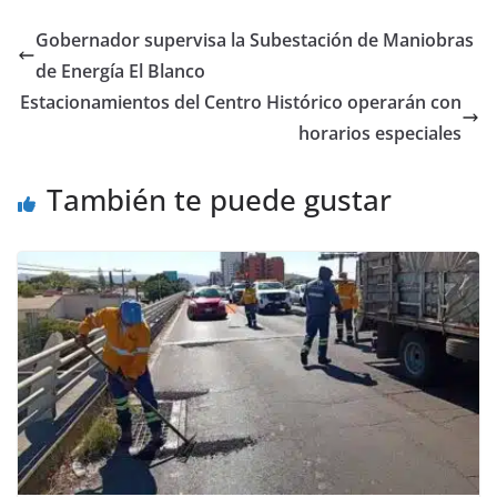
e
er
l
s
y
gr
e
Gobernador supervisa la Subestación de Maniobras
b
A
Li
a
de Energía El Blanco
o
p
n
m
Estacionamientos del Centro Histórico operarán con
o
p
k
horarios especiales
k
También te puede gustar