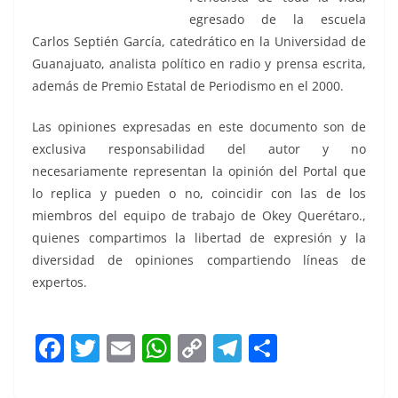
egresado de la escuela
Carlos Septién García, catedrático en la Universidad de
Guanajuato, analista político en radio y prensa escrita,
además de Premio Estatal de Periodismo en el 2000.
Las opiniones expresadas en este documento son de
exclusiva responsabilidad del autor y no
necesariamente representan la opinión del Portal que
lo replica y pueden o no, coincidir con las de los
miembros del equipo de trabajo de Okey Querétaro.,
quienes compartimos la libertad de expresión y la
diversidad de opiniones compartiendo líneas de
expertos.
F
T
E
W
C
T
S
a
w
m
h
o
el
h