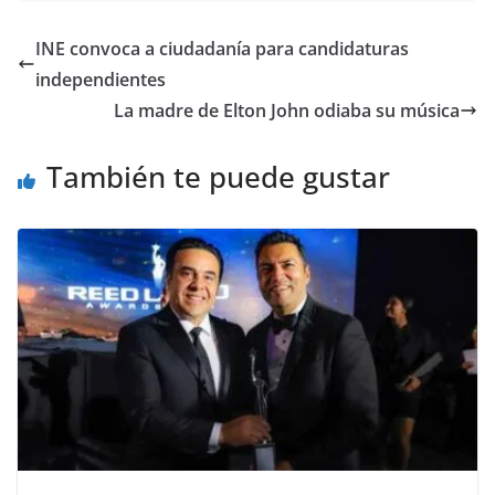
c
itt
ai
at
p
e
ar
e
er
l
s
y
gr
e
INE convoca a ciudadanía para candidaturas
b
A
Li
a
independientes
o
p
n
m
La madre de Elton John odiaba su música
o
p
k
También te puede gustar
k