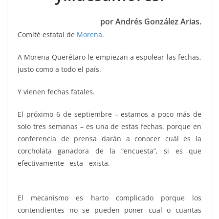
o
p
n
m
o
p
k
por Andrés González Arias.
k
Comité estatal de
Morena
.
A Morena Querétaro le empiezan a espolear las fechas,
justo como a todo el país.
Y vienen fechas fatales.
El próximo 6 de septiembre – estamos a poco más de
solo tres semanas – es una de estas fechas, porque en
conferencia de prensa darán a conocer cuál es la
corcholata ganadora de la “encuesta”, si es que
efectivamente esta exista.
grupos, grupos, grupos,
grupos, grupos, grupos, grupos
El mecanismo es harto complicado porque los
contendientes no se pueden poner cual o cuantas