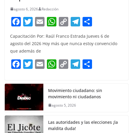
agosto 6, 2026
Redacción
F
T
E
W
C
T
S
a
w
m
h
o
el
h
Capacitación Por: Raúl Franco Estrada Jueves 6 de
c
itt
ai
at
p
e
ar
agosto del 2026 Hoy más que nunca estoy convencido
e
er
l
s
y
gr
e
que además de
b
A
Li
a
F
T
E
W
C
T
S
o
p
n
m
a
w
m
h
o
el
h
o
p
k
c
itt
ai
at
p
e
ar
k
e
er
l
s
y
gr
e
Movimiento ciudadano: sin
movimiento ni ciudadanos
b
A
Li
a
agosto 5, 2026
o
p
n
m
o
p
k
Las autoridades y las elecciones ¡la
k
maldita duda!