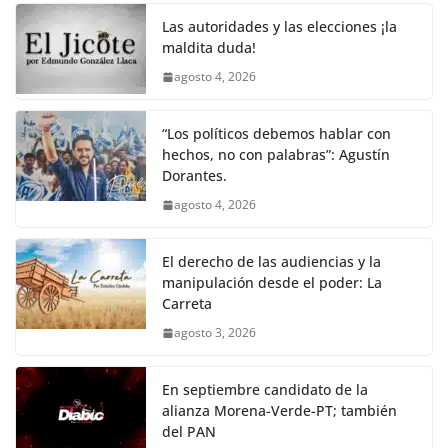
o
e
A
i
r
Las autoridades y las elecciones ¡la
o
r
p
n
a
maldita duda!
agosto 4, 2026
k
p
k
m
“Los políticos debemos hablar con
hechos, no con palabras”: Agustín
Dorantes.
agosto 4, 2026
El derecho de las audiencias y la
manipulación desde el poder: La
Carreta
agosto 3, 2026
En septiembre candidato de la
alianza Morena-Verde-PT; también
del PAN