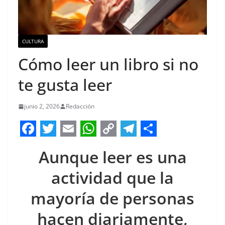
CULTURA
Cómo leer un libro si no
te gusta leer
junio 2, 2026
Redacción
F
T
E
W
C
T
S
Aunque leer es una
a
w
m
h
o
e
h
c
i
a
a
p
l
a
actividad que la
e
t
i
t
y
e
r
mayoría de personas
b
t
l
s
L
g
e
hacen diariamente,
o
e
A
i
r